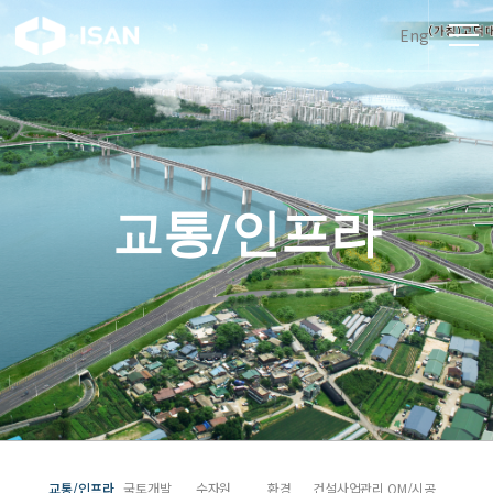
Eng
교통/인프라
교통/인프라
국토개발
수자원
환경
건설사업관리
OM/시공