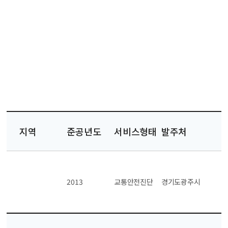
지역
준공년도
서비스형태
발주처
2013
교통안전진단
경기도광주시