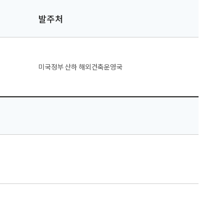
발주처
미국정부 산하 해외건축운영국