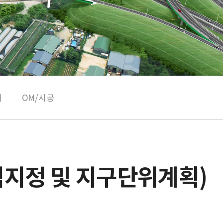
리
OM/시공
지정 및 지구단위계획)