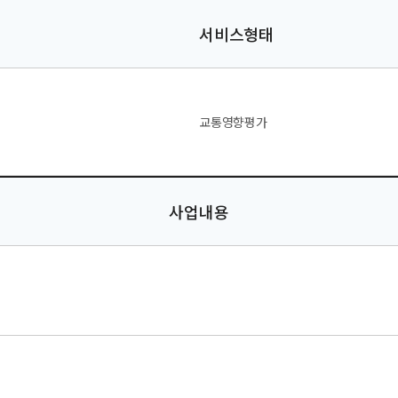
서비스형태
교통영향평가
사업내용