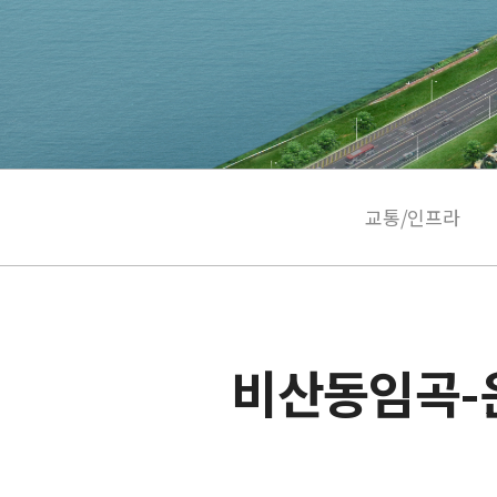
교통/인프라
비산동임곡