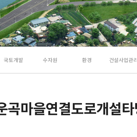
국토개발
수자원
환경
건설사업관
-운곡마을연결도로개설타