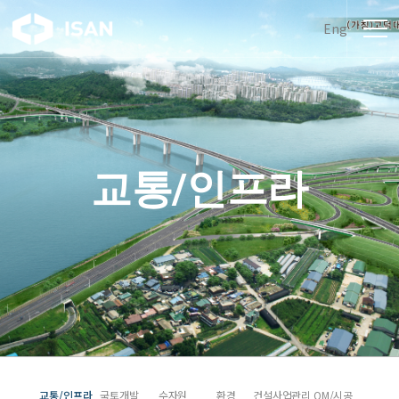
Eng
교통/인프라
교통/인프라
국토개발
수자원
환경
건설사업관리
OM/시공